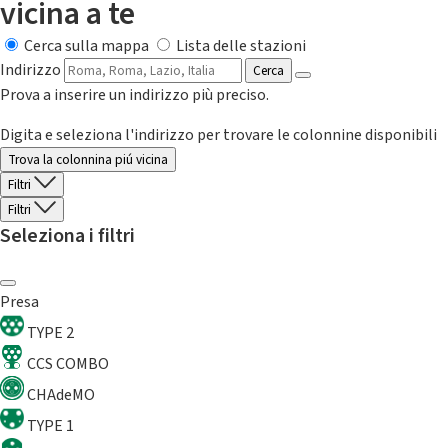
vicina a te
Cerca sulla mappa
Lista delle stazioni
Indirizzo
Cerca
Prova a inserire un indirizzo più preciso.
Digita e seleziona l'indirizzo per trovare le colonnine disponibili
Trova la colonnina piú vicina
Filtri
Filtri
Seleziona i filtri
Presa
TYPE 2
CCS COMBO
CHAdeMO
TYPE 1