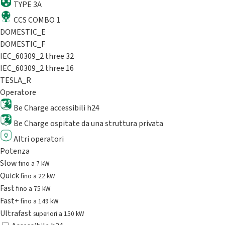
TYPE 3A
CCS COMBO 1
DOMESTIC_E
DOMESTIC_F
IEC_60309_2 three 32
IEC_60309_2 three 16
TESLA_R
Operatore
Be Charge accessibili h24
Be Charge ospitate da una struttura privata
Altri operatori
Potenza
Slow
fino a 7 kW
Quick
fino a 22 kW
Fast
fino a 75 kW
Fast+
fino a 149 kW
Ultrafast
superiori a 150 kW