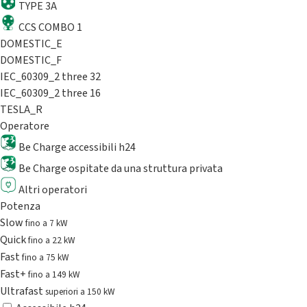
TYPE 3A
CCS COMBO 1
DOMESTIC_E
DOMESTIC_F
IEC_60309_2 three 32
IEC_60309_2 three 16
TESLA_R
Operatore
Be Charge accessibili h24
Be Charge ospitate da una struttura privata
Altri operatori
Potenza
Slow
fino a 7 kW
Quick
fino a 22 kW
Fast
fino a 75 kW
Fast+
fino a 149 kW
Ultrafast
superiori a 150 kW