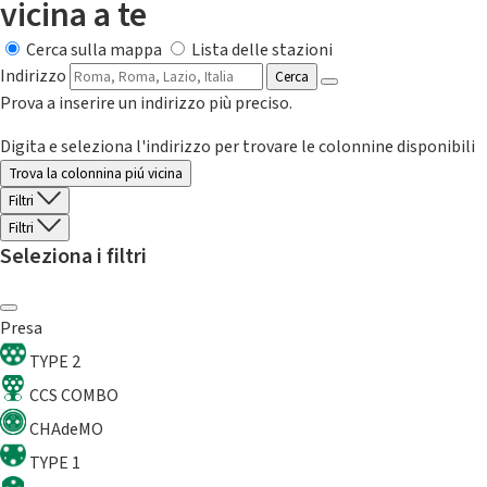
vicina a te
Cerca sulla mappa
Lista delle stazioni
Indirizzo
Cerca
Prova a inserire un indirizzo più preciso.
Digita e seleziona l'indirizzo per trovare le colonnine disponibili
Trova la colonnina piú vicina
Filtri
Filtri
Seleziona i filtri
Presa
TYPE 2
CCS COMBO
CHAdeMO
TYPE 1