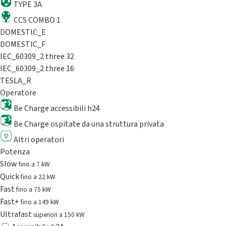
TYPE 3A
CCS COMBO 1
DOMESTIC_E
DOMESTIC_F
IEC_60309_2 three 32
IEC_60309_2 three 16
TESLA_R
Operatore
Be Charge accessibili h24
Be Charge ospitate da una struttura privata
Altri operatori
Potenza
Slow
fino a 7 kW
Quick
fino a 22 kW
Fast
fino a 75 kW
Fast+
fino a 149 kW
Ultrafast
superiori a 150 kW