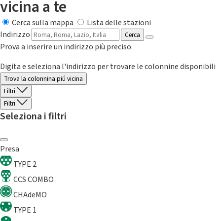
vicina a te
Cerca sulla mappa
Lista delle stazioni
Indirizzo
Cerca
Prova a inserire un indirizzo più preciso.
Digita e seleziona l'indirizzo per trovare le colonnine disponibili
Trova la colonnina piú vicina
Filtri
Filtri
Seleziona i filtri
Presa
TYPE 2
CCS COMBO
CHAdeMO
TYPE 1