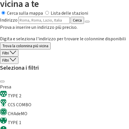
vicina a te
Cerca sulla mappa
Lista delle stazioni
Indirizzo
Cerca
Prova a inserire un indirizzo più preciso.
Digita e seleziona l'indirizzo per trovare le colonnine disponibili
Trova la colonnina piú vicina
Filtri
Filtri
Seleziona i filtri
Presa
TYPE 2
CCS COMBO
CHAdeMO
TYPE 1