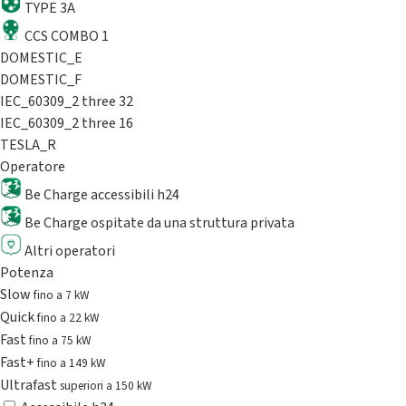
TYPE 3A
CCS COMBO 1
DOMESTIC_E
DOMESTIC_F
IEC_60309_2 three 32
IEC_60309_2 three 16
TESLA_R
Operatore
Be Charge accessibili h24
Be Charge ospitate da una struttura privata
Altri operatori
Potenza
Slow
fino a 7 kW
Quick
fino a 22 kW
Fast
fino a 75 kW
Fast+
fino a 149 kW
Ultrafast
superiori a 150 kW