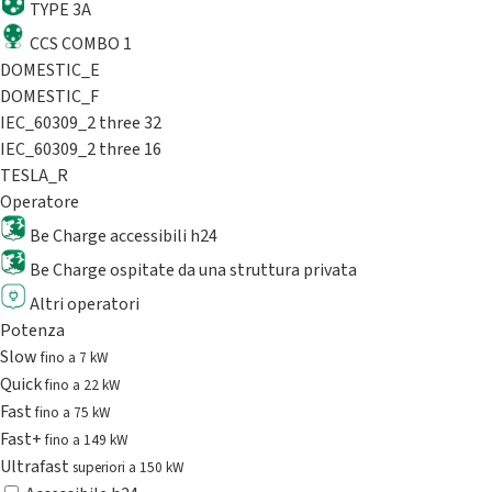
TYPE 3A
CCS COMBO 1
DOMESTIC_E
DOMESTIC_F
IEC_60309_2 three 32
IEC_60309_2 three 16
TESLA_R
Operatore
Be Charge accessibili h24
Be Charge ospitate da una struttura privata
Altri operatori
Potenza
Slow
fino a 7 kW
Quick
fino a 22 kW
Fast
fino a 75 kW
Fast+
fino a 149 kW
Ultrafast
superiori a 150 kW