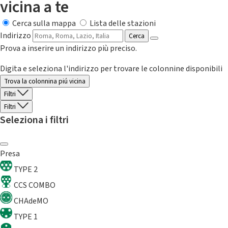
vicina a te
Cerca sulla mappa
Lista delle stazioni
Indirizzo
Cerca
Prova a inserire un indirizzo più preciso.
Digita e seleziona l'indirizzo per trovare le colonnine disponibili
Trova la colonnina piú vicina
Filtri
Filtri
Seleziona i filtri
Presa
TYPE 2
CCS COMBO
CHAdeMO
TYPE 1