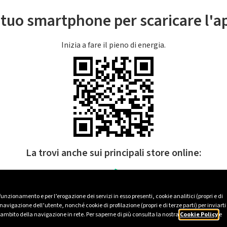
l tuo smartphone per scaricare l'
Inizia a fare il pieno di energia.
La trovi anche sui principali store online:
 funzionamento e per l’erogazione dei servizi in esso presenti, cookie analitici (propri e di
avigazione dell’utente, nonché cookie di profilazione (propri e di terze parti) per inviarti
’ambito della navigazione in rete. Per saperne di più consulta la nostra
Cookie Policy
e