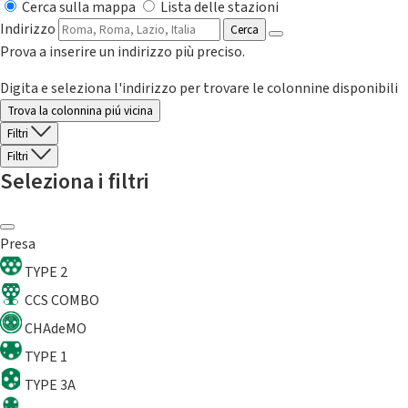
Cerca sulla mappa
Lista delle stazioni
Indirizzo
Cerca
Prova a inserire un indirizzo più preciso.
Digita e seleziona l'indirizzo per trovare le colonnine disponibili
Trova la colonnina piú vicina
Filtri
Filtri
Seleziona i filtri
Presa
TYPE 2
CCS COMBO
CHAdeMO
TYPE 1
TYPE 3A