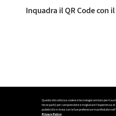
Inquadra il QR Code con i
Questo sito utilizza cookie e tecnologie similari per il suo
terze parti) per comprendere e migliorare l’esperienza di n
pubblicità in linea con le tue preferenze manifestate nell
Privacy Policy
.