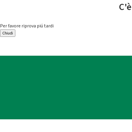
C'è
Per favore riprova piú tardi
Chiudi