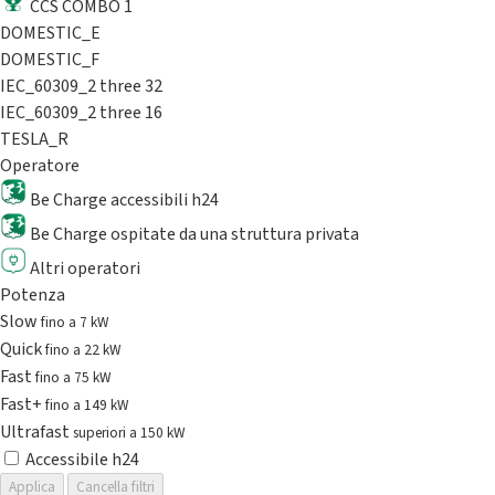
CCS COMBO 1
DOMESTIC_E
DOMESTIC_F
IEC_60309_2 three 32
IEC_60309_2 three 16
TESLA_R
Operatore
Be Charge accessibili h24
Be Charge ospitate da una struttura privata
Altri operatori
Potenza
Slow
fino a 7 kW
Quick
fino a 22 kW
Fast
fino a 75 kW
Fast+
fino a 149 kW
Ultrafast
superiori a 150 kW
Accessibile h24
Applica
Cancella filtri