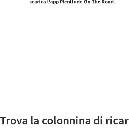
scarica l’app Plenitude On The Road
.
Il
Mappa colonnine di ricarica auto elettriche
Trova la colonnina di ricar