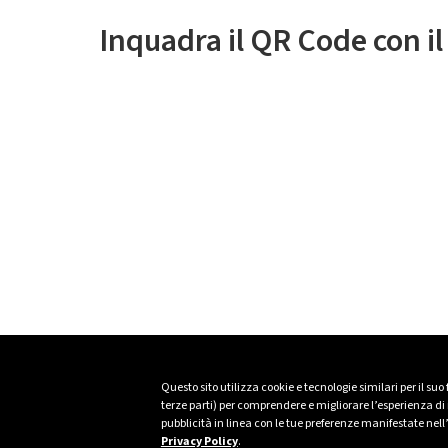
Inquadra il QR Code con i
Questo sito utilizza cookie e tecnologie similari per il suo
terze parti) per comprendere e migliorare l’esperienza di n
pubblicità in linea con le tue preferenze manifestate nell
Privacy Policy
.