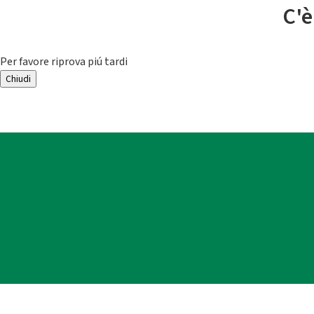
C'è
Per favore riprova piú tardi
Chiudi