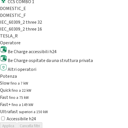
CCS COMBO 1
DOMESTIC_E
DOMESTIC_F
IEC_60309_2 three 32
IEC_60309_2 three 16
TESLA_R
Operatore
Be Charge accessibili h24
Be Charge ospitate da una struttura privata
Altri operatori
Potenza
Slow
fino a 7 kW
Quick
fino a 22 kW
Fast
fino a 75 kW
Fast+
fino a 149 kW
Ultrafast
superiori a 150 kW
Accessibile h24
Applica
Cancella filtri