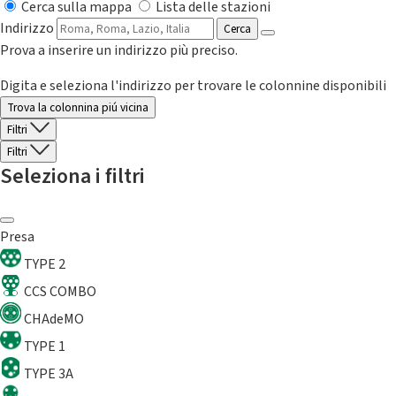
Cerca sulla mappa
Lista delle stazioni
Indirizzo
Cerca
Prova a inserire un indirizzo più preciso.
Digita e seleziona l'indirizzo per trovare le colonnine disponibili
Trova la colonnina piú vicina
Filtri
Filtri
Seleziona i filtri
Presa
TYPE 2
CCS COMBO
CHAdeMO
TYPE 1
TYPE 3A