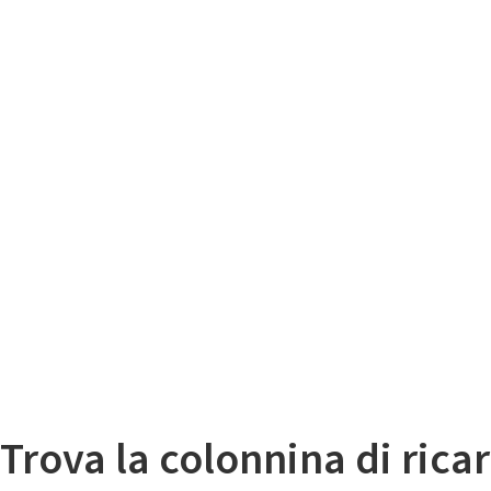
Il
Mappa colonnine di ricarica auto elettriche
Trova la colonnina di ricar