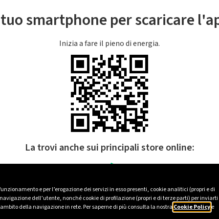
l tuo smartphone per scaricare l'
Inizia a fare il pieno di energia.
La trovi anche sui principali store online:
 funzionamento e per l’erogazione dei servizi in esso presenti, cookie analitici (propri e di
avigazione dell’utente, nonché cookie di profilazione (propri e di terze parti) per inviarti
’ambito della navigazione in rete. Per saperne di più consulta la nostra
Cookie Policy
e