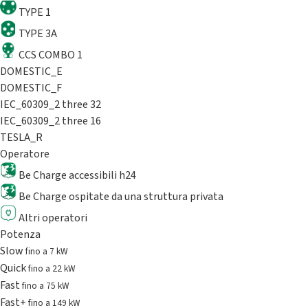
TYPE 1
TYPE 3A
CCS COMBO 1
DOMESTIC_E
DOMESTIC_F
IEC_60309_2 three 32
IEC_60309_2 three 16
TESLA_R
Operatore
Be Charge accessibili h24
Be Charge ospitate da una struttura privata
Altri operatori
Potenza
Slow
fino a 7 kW
Quick
fino a 22 kW
Fast
fino a 75 kW
Fast+
fino a 149 kW