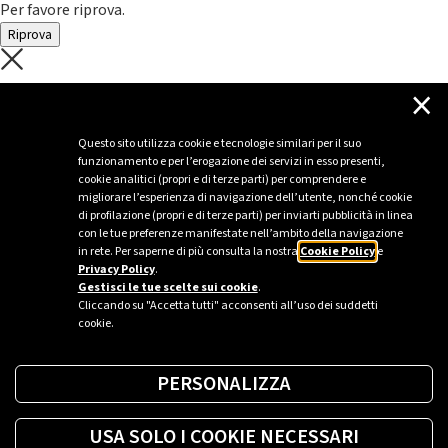
Per favore riprova.
Riprova
C'è un problema con il recupero dei
×
dati.
Questo sito utilizza cookie e tecnologie similari per il suo
funzionamento e per l’erogazione dei servizi in esso presenti,
Per favore riprova piú tardi
cookie analitici (propri e di terze parti) per comprendere e
migliorare l’esperienza di navigazione dell’utente, nonché cookie
Chiudi
di profilazione (propri e di terze parti) per inviarti pubblicità in linea
con le tue preferenze manifestate nell’ambito della navigazione
in rete. Per saperne di più consulta la nostra
Cookie Policy
e
Privacy Policy
.
Sei un’azienda o una PA?
Gestisci le tue scelte sui cookie
.
Cliccando su "Accetta tutti" acconsenti all’uso dei suddetti
cookie.
Trova la soluzione più giusta per te.
PERSONALIZZA
Richiedi una colonnina
USA SOLO I COOKIE NECESSARI