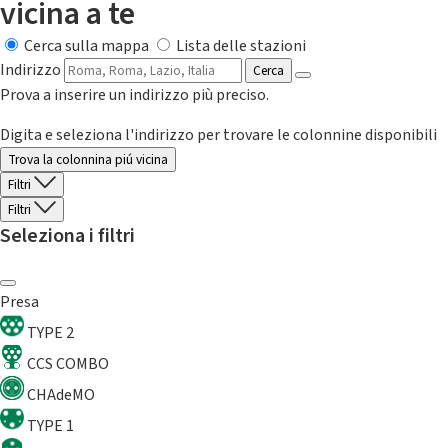
vicina a te
Cerca sulla mappa
Lista delle stazioni
Indirizzo
Cerca
Prova a inserire un indirizzo più preciso.
Digita e seleziona l'indirizzo per trovare le colonnine disponibili
Trova la colonnina piú vicina
Filtri
Filtri
Seleziona i filtri
Presa
TYPE 2
CCS COMBO
CHAdeMO
TYPE 1