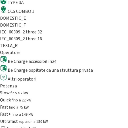
TYPE 3A
CCS COMBO 1
DOMESTIC_E
DOMESTIC_F
IEC_60309_2 three 32
IEC_60309_2 three 16
TESLA_R
Operatore
Be Charge accessibili h24
Be Charge ospitate da una struttura privata
Altri operatori
Potenza
Slow
fino a 7 kW
Quick
fino a 22 kW
Fast
fino a 75 kW
Fast+
fino a 149 kW
Ultrafast
superiori a 150 kW