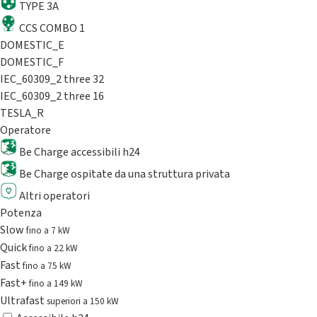
TYPE 3A
CCS COMBO 1
DOMESTIC_E
DOMESTIC_F
IEC_60309_2 three 32
IEC_60309_2 three 16
TESLA_R
Operatore
Be Charge accessibili h24
Be Charge ospitate da una struttura privata
Altri operatori
Potenza
Slow
fino a 7 kW
Quick
fino a 22 kW
Fast
fino a 75 kW
Fast+
fino a 149 kW
Ultrafast
superiori a 150 kW