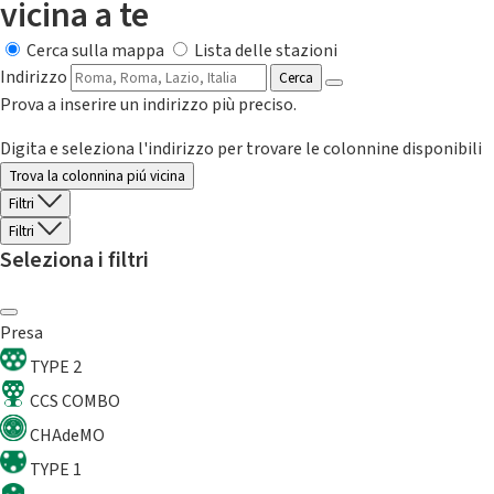
vicina a te
Cerca sulla mappa
Lista delle stazioni
Indirizzo
Cerca
Prova a inserire un indirizzo più preciso.
Digita e seleziona l'indirizzo per trovare le colonnine disponibili
Trova la colonnina piú vicina
Filtri
Filtri
Seleziona i filtri
Presa
TYPE 2
CCS COMBO
CHAdeMO
TYPE 1