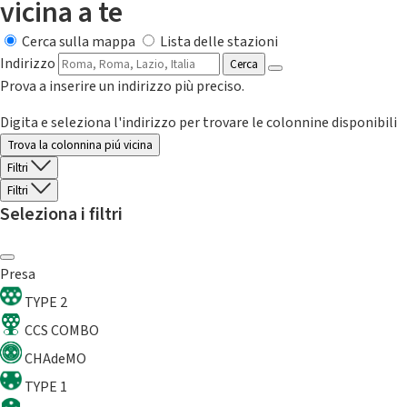
vicina a te
Cerca sulla mappa
Lista delle stazioni
Indirizzo
Cerca
Prova a inserire un indirizzo più preciso.
Digita e seleziona l'indirizzo per trovare le colonnine disponibili
Trova la colonnina piú vicina
Filtri
Filtri
Seleziona i filtri
Presa
TYPE 2
CCS COMBO
CHAdeMO
TYPE 1