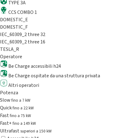
TYPE 3A
CCS COMBO 1
DOMESTIC_E
DOMESTIC_F
IEC_60309_2 three 32
IEC_60309_2 three 16
TESLA_R
Operatore
Be Charge accessibili h24
Be Charge ospitate da una struttura privata
Altri operatori
Potenza
Slow
fino a 7 kW
Quick
fino a 22 kW
Fast
fino a 75 kW
Fast+
fino a 149 kW
Ultrafast
superiori a 150 kW