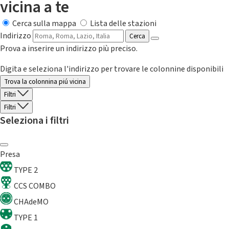
vicina a te
Cerca sulla mappa
Lista delle stazioni
Indirizzo
Cerca
Prova a inserire un indirizzo più preciso.
Digita e seleziona l'indirizzo per trovare le colonnine disponibili
Trova la colonnina piú vicina
Filtri
Filtri
Seleziona i filtri
Presa
TYPE 2
CCS COMBO
CHAdeMO
TYPE 1