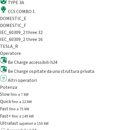
TYPE 3A
CCS COMBO 1
DOMESTIC_E
DOMESTIC_F
IEC_60309_2 three 32
IEC_60309_2 three 16
TESLA_R
Operatore
Be Charge accessibili h24
Be Charge ospitate da una struttura privata
Altri operatori
Potenza
Slow
fino a 7 kW
Quick
fino a 22 kW
Fast
fino a 75 kW
Fast+
fino a 149 kW
Ultrafast
superiori a 150 kW