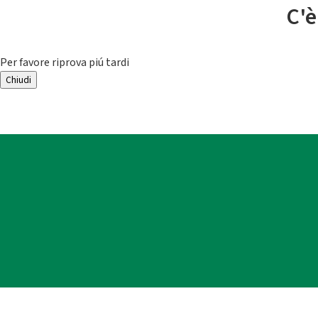
C'è
Per favore riprova piú tardi
Chiudi