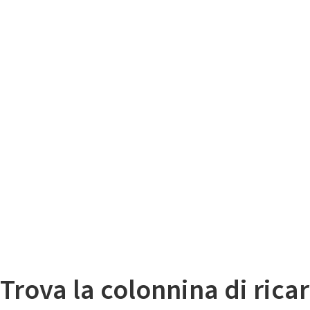
Il
Mappa colonnine di ricarica auto elettriche
Trova la colonnina di ricar