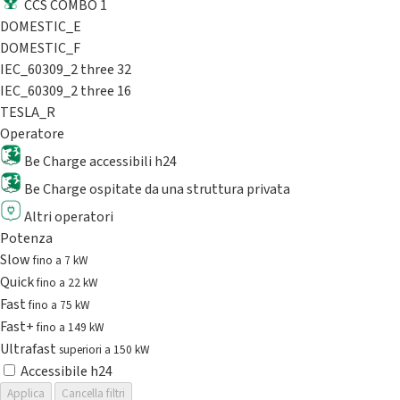
CCS COMBO 1
DOMESTIC_E
DOMESTIC_F
IEC_60309_2 three 32
IEC_60309_2 three 16
TESLA_R
Operatore
Be Charge accessibili h24
Be Charge ospitate da una struttura privata
Altri operatori
Potenza
Slow
fino a 7 kW
Quick
fino a 22 kW
Fast
fino a 75 kW
Fast+
fino a 149 kW
Ultrafast
superiori a 150 kW
Accessibile h24
Applica
Cancella filtri