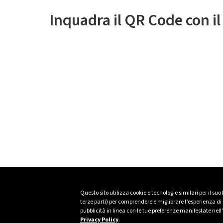
Inquadra il QR Code con i
Questo sito utilizza cookie e tecnologie similari per il suo
terze parti) per comprendere e migliorare l’esperienza di n
pubblicità in linea con le tue preferenze manifestate nell
Privacy Policy
.