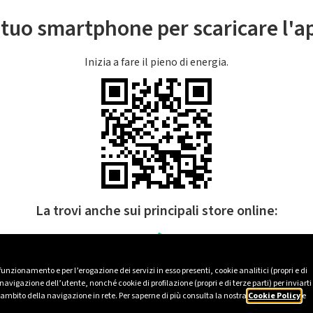
l tuo smartphone per scaricare l'
Inizia a fare il pieno di energia.
La trovi anche sui principali store online:
 funzionamento e per l’erogazione dei servizi in esso presenti, cookie analitici (propri e di
avigazione dell’utente, nonché cookie di profilazione (propri e di terze parti) per inviarti
’ambito della navigazione in rete. Per saperne di più consulta la nostra
Cookie Policy
e