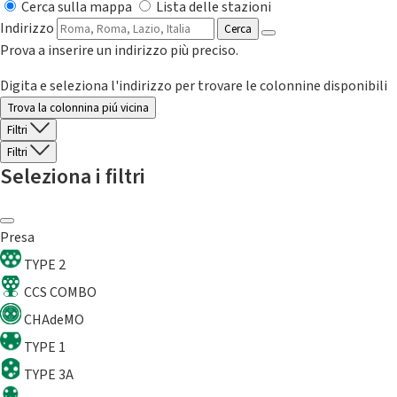
Cerca sulla mappa
Lista delle stazioni
Indirizzo
Cerca
Prova a inserire un indirizzo più preciso.
Digita e seleziona l'indirizzo per trovare le colonnine disponibili
Trova la colonnina piú vicina
Filtri
Filtri
Seleziona i filtri
Presa
TYPE 2
CCS COMBO
CHAdeMO
TYPE 1
TYPE 3A