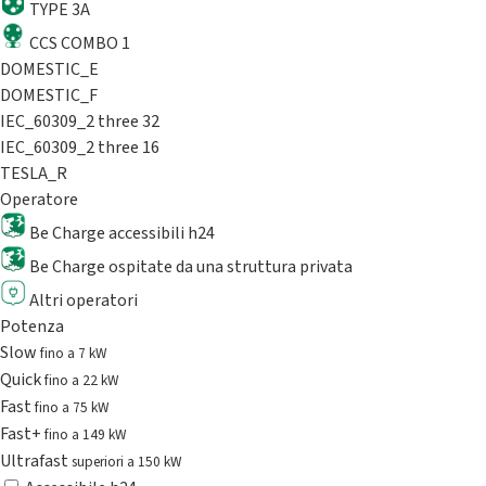
TYPE 3A
CCS COMBO 1
DOMESTIC_E
DOMESTIC_F
IEC_60309_2 three 32
IEC_60309_2 three 16
TESLA_R
Operatore
Be Charge accessibili h24
Be Charge ospitate da una struttura privata
Altri operatori
Potenza
Slow
fino a 7 kW
Quick
fino a 22 kW
Fast
fino a 75 kW
Fast+
fino a 149 kW
Ultrafast
superiori a 150 kW