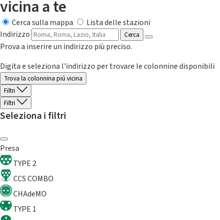
vicina a te
Cerca sulla mappa
Lista delle stazioni
Indirizzo
Cerca
Prova a inserire un indirizzo più preciso.
Digita e seleziona l'indirizzo per trovare le colonnine disponibili
Trova la colonnina piú vicina
Filtri
Filtri
Seleziona i filtri
Presa
TYPE 2
CCS COMBO
CHAdeMO
TYPE 1