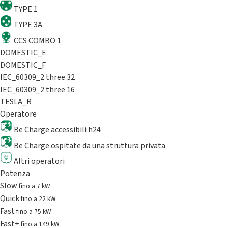
TYPE 1
TYPE 3A
CCS COMBO 1
DOMESTIC_E
DOMESTIC_F
IEC_60309_2 three 32
IEC_60309_2 three 16
TESLA_R
Operatore
Be Charge accessibili h24
Be Charge ospitate da una struttura privata
Altri operatori
Potenza
Slow
fino a 7 kW
Quick
fino a 22 kW
Fast
fino a 75 kW
Fast+
fino a 149 kW