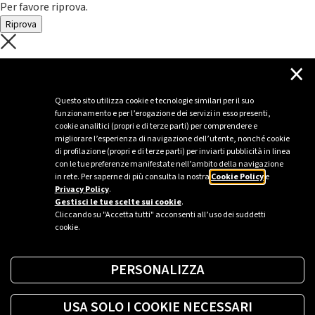
Per favore riprova.
Riprova
C'è un problema con il recupero dei
×
dati.
Questo sito utilizza cookie e tecnologie similari per il suo
funzionamento e per l’erogazione dei servizi in esso presenti,
Per favore riprova piú tardi
cookie analitici (propri e di terze parti) per comprendere e
migliorare l’esperienza di navigazione dell’utente, nonché cookie
Chiudi
di profilazione (propri e di terze parti) per inviarti pubblicità in linea
con le tue preferenze manifestate nell’ambito della navigazione
in rete. Per saperne di più consulta la nostra
Cookie Policy
e
Privacy Policy
.
Sei un’azienda o una PA?
Gestisci le tue scelte sui cookie
.
Cliccando su "Accetta tutti" acconsenti all’uso dei suddetti
cookie.
Trova la soluzione più giusta per te.
PERSONALIZZA
Richiedi una colonnina
USA SOLO I COOKIE NECESSARI