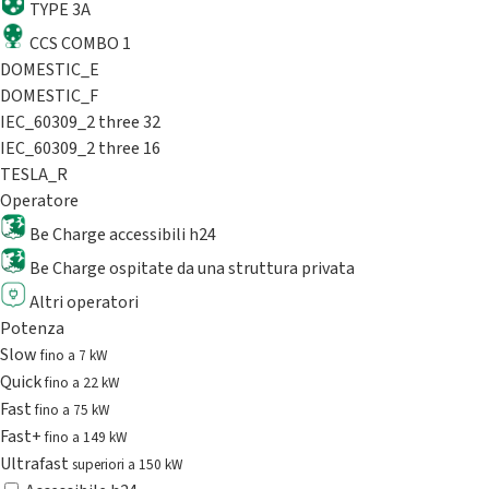
TYPE 3A
CCS COMBO 1
DOMESTIC_E
DOMESTIC_F
IEC_60309_2 three 32
IEC_60309_2 three 16
TESLA_R
Operatore
Be Charge accessibili h24
Be Charge ospitate da una struttura privata
Altri operatori
Potenza
Slow
fino a 7 kW
Quick
fino a 22 kW
Fast
fino a 75 kW
Fast+
fino a 149 kW
Ultrafast
superiori a 150 kW