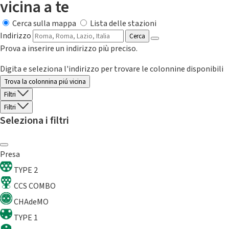
vicina a te
Cerca sulla mappa
Lista delle stazioni
Indirizzo
Cerca
Prova a inserire un indirizzo più preciso.
Digita e seleziona l'indirizzo per trovare le colonnine disponibili
Trova la colonnina piú vicina
Filtri
Filtri
Seleziona i filtri
Presa
TYPE 2
CCS COMBO
CHAdeMO
TYPE 1