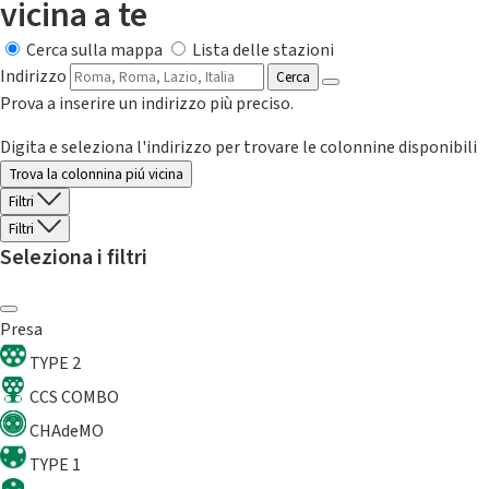
vicina a te
Cerca sulla mappa
Lista delle stazioni
Indirizzo
Cerca
Prova a inserire un indirizzo più preciso.
Digita e seleziona l'indirizzo per trovare le colonnine disponibili
Trova la colonnina piú vicina
Filtri
Filtri
Seleziona i filtri
Presa
TYPE 2
CCS COMBO
CHAdeMO
TYPE 1