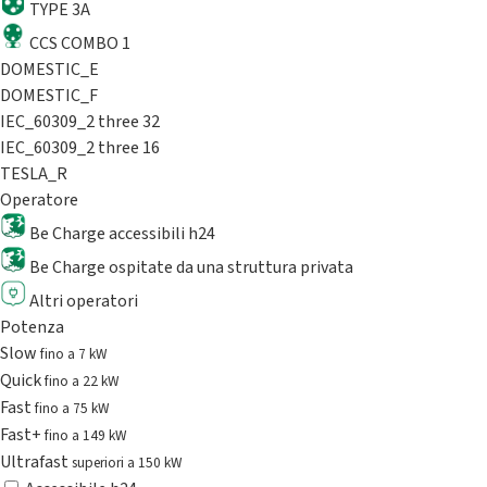
TYPE 3A
CCS COMBO 1
DOMESTIC_E
DOMESTIC_F
IEC_60309_2 three 32
IEC_60309_2 three 16
TESLA_R
Operatore
Be Charge accessibili h24
Be Charge ospitate da una struttura privata
Altri operatori
Potenza
Slow
fino a 7 kW
Quick
fino a 22 kW
Fast
fino a 75 kW
Fast+
fino a 149 kW
Ultrafast
superiori a 150 kW