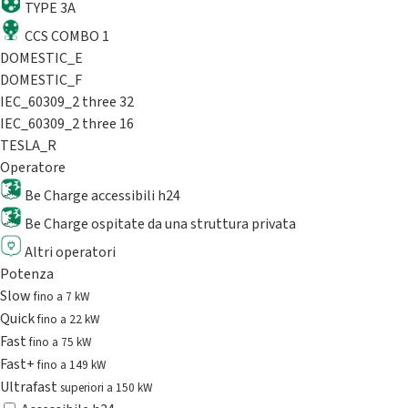
TYPE 3A
CCS COMBO 1
DOMESTIC_E
DOMESTIC_F
IEC_60309_2 three 32
IEC_60309_2 three 16
TESLA_R
Operatore
Be Charge accessibili h24
Be Charge ospitate da una struttura privata
Altri operatori
Potenza
Slow
fino a 7 kW
Quick
fino a 22 kW
Fast
fino a 75 kW
Fast+
fino a 149 kW
Ultrafast
superiori a 150 kW