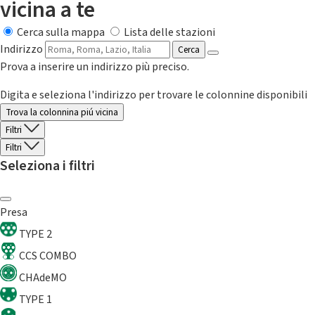
vicina a te
Cerca sulla mappa
Lista delle stazioni
Indirizzo
Cerca
Prova a inserire un indirizzo più preciso.
Digita e seleziona l'indirizzo per trovare le colonnine disponibili
Trova la colonnina piú vicina
Filtri
Filtri
Seleziona i filtri
Presa
TYPE 2
CCS COMBO
CHAdeMO
TYPE 1