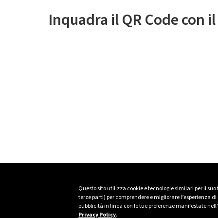
Inquadra il QR Code con i
Questo sito utilizza cookie e tecnologie similari per il suo
terze parti) per comprendere e migliorare l’esperienza di n
pubblicità in linea con le tue preferenze manifestate nell
Privacy Policy
.