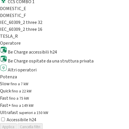
CCS COMBO 1
DOMESTIC_E
DOMESTIC_F
IEC_60309_2 three 32
IEC_60309_2 three 16
TESLA_R
Operatore
Be Charge accessibili h24
Be Charge ospitate da una struttura privata
Altri operatori
Potenza
Slow
fino a 7 kW
Quick
fino a 22 kW
Fast
fino a 75 kW
Fast+
fino a 149 kW
Ultrafast
superiori a 150 kW
Accessibile h24
Applica
Cancella filtri