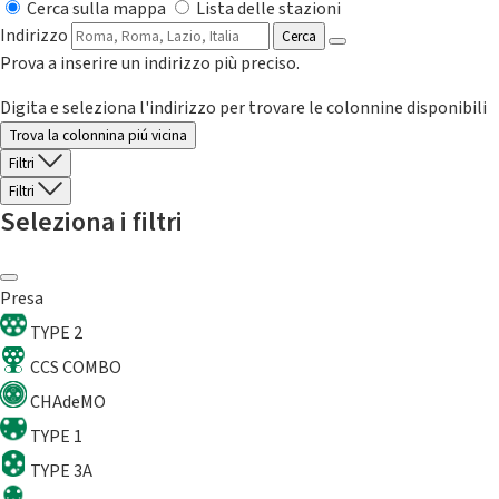
Cerca sulla mappa
Lista delle stazioni
Indirizzo
Cerca
Prova a inserire un indirizzo più preciso.
Digita e seleziona l'indirizzo per trovare le colonnine disponibili
Trova la colonnina piú vicina
Filtri
Filtri
Seleziona i filtri
Presa
TYPE 2
CCS COMBO
CHAdeMO
TYPE 1
TYPE 3A