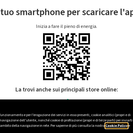
l tuo smartphone per scaricare l'
Inizia a fare il pieno di energia.
La trovi anche sui principali store online:
 funzionamento e per l’erogazione dei servizi in esso presenti, cookie analitici (propri e di
avigazione dell’utente, nonché cookie di profilazione (propri e di terze parti) per inviarti
’ambito della navigazione in rete. Per saperne di più consulta la nostra
Cookie Policy
e