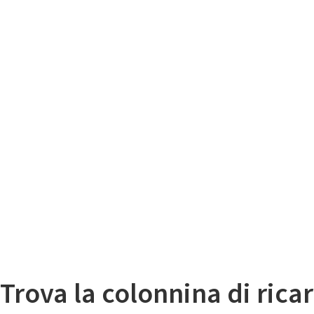
Il
Mappa colonnine di ricarica auto elettriche
Trova la colonnina di ricar