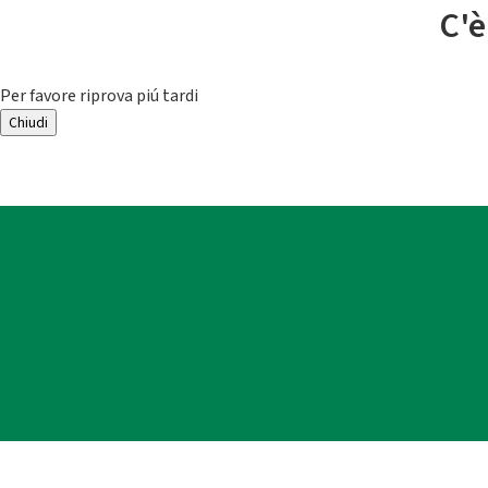
C'è
Per favore riprova piú tardi
Chiudi