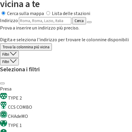
vicina a te
Cerca sulla mappa
Lista delle stazioni
Indirizzo
Cerca
Prova a inserire un indirizzo più preciso.
Digita e seleziona l'indirizzo per trovare le colonnine disponibili
Trova la colonnina piú vicina
Filtri
Filtri
Seleziona i filtri
Presa
TYPE 2
CCS COMBO
CHAdeMO
TYPE 1