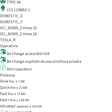
TYPE 3A
CCS COMBO 1
DOMESTIC_E
DOMESTIC_F
IEC_60309_2 three 32
IEC_60309_2 three 16
TESLA_R
Operatore
Be Charge accessibili h24
Be Charge ospitate da una struttura privata
Altri operatori
Potenza
Slow
fino a 7 kW
Quick
fino a 22 kW
Fast
fino a 75 kW
Fast+
fino a 149 kW
Ultrafast
superiori a 150 kW