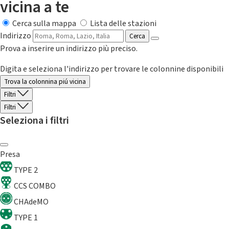
vicina a te
Cerca sulla mappa
Lista delle stazioni
Indirizzo
Cerca
Prova a inserire un indirizzo più preciso.
Digita e seleziona l'indirizzo per trovare le colonnine disponibili
Trova la colonnina piú vicina
Filtri
Filtri
Seleziona i filtri
Presa
TYPE 2
CCS COMBO
CHAdeMO
TYPE 1