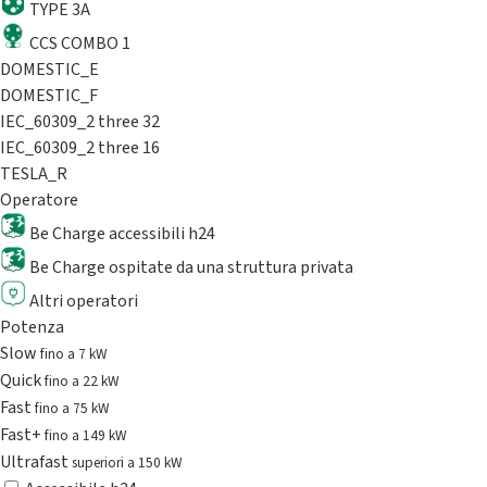
TYPE 3A
CCS COMBO 1
DOMESTIC_E
DOMESTIC_F
IEC_60309_2 three 32
IEC_60309_2 three 16
TESLA_R
Operatore
Be Charge accessibili h24
Be Charge ospitate da una struttura privata
Altri operatori
Potenza
Slow
fino a 7 kW
Quick
fino a 22 kW
Fast
fino a 75 kW
Fast+
fino a 149 kW
Ultrafast
superiori a 150 kW