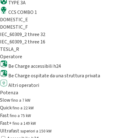
TYPE 3A
CCS COMBO 1
DOMESTIC_E
DOMESTIC_F
IEC_60309_2 three 32
IEC_60309_2 three 16
TESLA_R
Operatore
Be Charge accessibili h24
Be Charge ospitate da una struttura privata
Altri operatori
Potenza
Slow
fino a 7 kW
Quick
fino a 22 kW
Fast
fino a 75 kW
Fast+
fino a 149 kW
Ultrafast
superiori a 150 kW