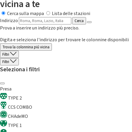
vicina a te
Cerca sulla mappa
Lista delle stazioni
Indirizzo
Cerca
Prova a inserire un indirizzo più preciso.
Digita e seleziona l'indirizzo per trovare le colonnine disponibili
Trova la colonnina piú vicina
Filtri
Filtri
Seleziona i filtri
Presa
TYPE 2
CCS COMBO
CHAdeMO
TYPE 1