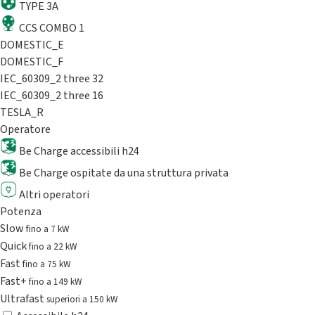
TYPE 3A
CCS COMBO 1
DOMESTIC_E
DOMESTIC_F
IEC_60309_2 three 32
IEC_60309_2 three 16
TESLA_R
Operatore
Be Charge accessibili h24
Be Charge ospitate da una struttura privata
Altri operatori
Potenza
Slow
fino a 7 kW
Quick
fino a 22 kW
Fast
fino a 75 kW
Fast+
fino a 149 kW
Ultrafast
superiori a 150 kW