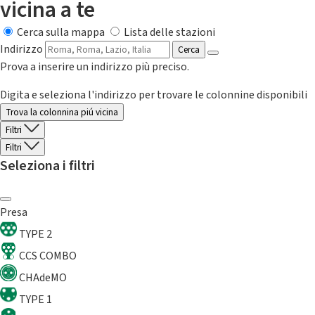
vicina a te
Cerca sulla mappa
Lista delle stazioni
Indirizzo
Cerca
Prova a inserire un indirizzo più preciso.
Digita e seleziona l'indirizzo per trovare le colonnine disponibili
Trova la colonnina piú vicina
Filtri
Filtri
Seleziona i filtri
Presa
TYPE 2
CCS COMBO
CHAdeMO
TYPE 1