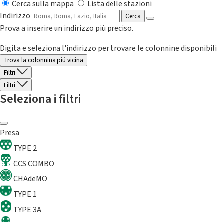
Cerca sulla mappa
Lista delle stazioni
Indirizzo
Cerca
Prova a inserire un indirizzo più preciso.
Digita e seleziona l'indirizzo per trovare le colonnine disponibili
Trova la colonnina piú vicina
Filtri
Filtri
Seleziona i filtri
Presa
TYPE 2
CCS COMBO
CHAdeMO
TYPE 1
TYPE 3A