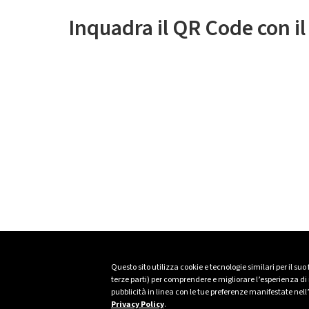
Inquadra il QR Code con i
Questo sito utilizza cookie e tecnologie similari per il suo
terze parti) per comprendere e migliorare l’esperienza di n
pubblicità in linea con le tue preferenze manifestate nell
Privacy Policy
.