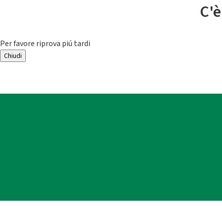
C'è
Per favore riprova piú tardi
Chiudi