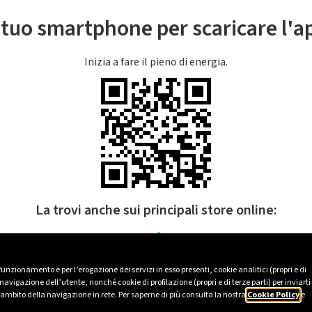
l tuo smartphone per scaricare l'
Inizia a fare il pieno di energia.
La trovi anche sui principali store online:
 funzionamento e per l’erogazione dei servizi in esso presenti, cookie analitici (propri e di
avigazione dell’utente, nonché cookie di profilazione (propri e di terze parti) per inviarti
’ambito della navigazione in rete. Per saperne di più consulta la nostra
Cookie Policy
e