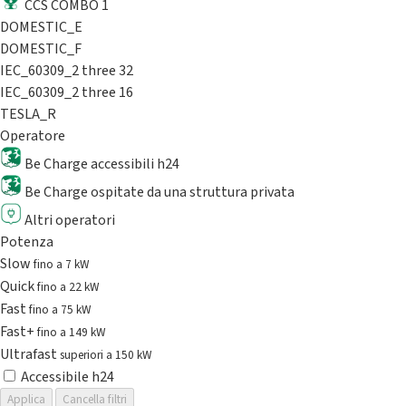
CCS COMBO 1
DOMESTIC_E
DOMESTIC_F
IEC_60309_2 three 32
IEC_60309_2 three 16
TESLA_R
Operatore
Be Charge accessibili h24
Be Charge ospitate da una struttura privata
Altri operatori
Potenza
Slow
fino a 7 kW
Quick
fino a 22 kW
Fast
fino a 75 kW
Fast+
fino a 149 kW
Ultrafast
superiori a 150 kW
Accessibile h24
Applica
Cancella filtri