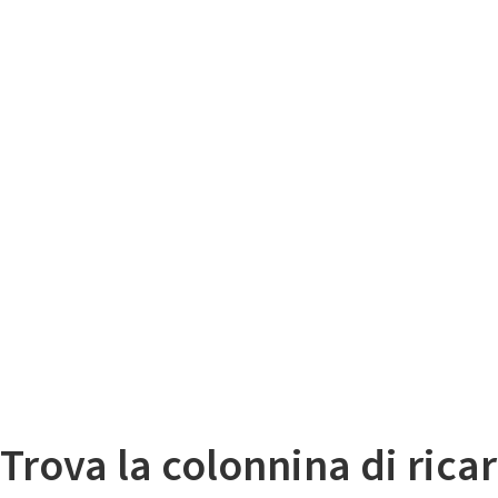
Il
Mappa colonnine di ricarica auto elettriche
Trova la colonnina di ricar