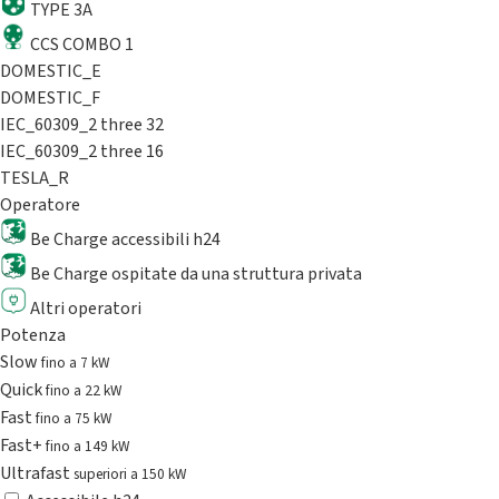
TYPE 3A
CCS COMBO 1
DOMESTIC_E
DOMESTIC_F
IEC_60309_2 three 32
IEC_60309_2 three 16
TESLA_R
Operatore
Be Charge accessibili h24
Be Charge ospitate da una struttura privata
Altri operatori
Potenza
Slow
fino a 7 kW
Quick
fino a 22 kW
Fast
fino a 75 kW
Fast+
fino a 149 kW
Ultrafast
superiori a 150 kW