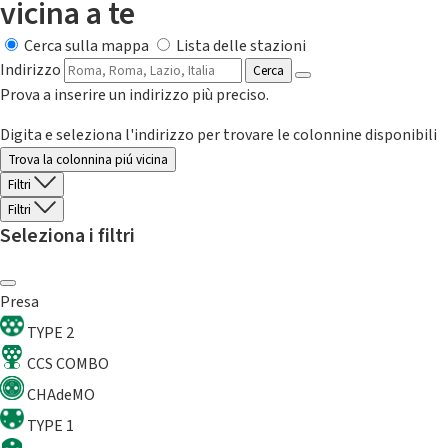
vicina a te
Cerca sulla mappa
Lista delle stazioni
Indirizzo
Cerca
Prova a inserire un indirizzo più preciso.
Digita e seleziona l'indirizzo per trovare le colonnine disponibili
Trova la colonnina piú vicina
Filtri
Filtri
Seleziona i filtri
Presa
TYPE 2
CCS COMBO
CHAdeMO
TYPE 1