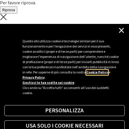
Per favore riprova.
Riprova
C'è un problema con il recupero dei
×
dati.
Questo sito utilizza cookie e tecnologie similari per il suo
funzionamento e per l’erogazione dei servizi in esso presenti,
Per favore riprova piú tardi
cookie analitici (propri e di terze parti) per comprendere e
migliorare l’esperienza di navigazione dell’utente, nonché cookie
Chiudi
di profilazione (propri e di terze parti) per inviarti pubblicità in linea
con le tue preferenze manifestate nell’ambito della navigazione
in rete. Per saperne di più consulta la nostra
Cookie Policy
e
Privacy Policy
.
Sei un’azienda o una PA?
Gestisci le tue scelte sui cookie
.
Cliccando su "Accetta tutti" acconsenti all’uso dei suddetti
cookie.
Trova la soluzione più giusta per te.
PERSONALIZZA
Richiedi una colonnina
USA SOLO I COOKIE NECESSARI