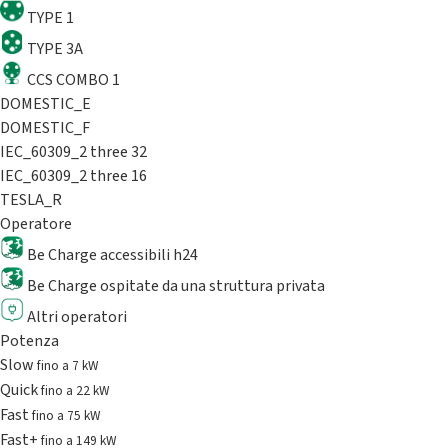
TYPE 1
TYPE 3A
CCS COMBO 1
DOMESTIC_E
DOMESTIC_F
IEC_60309_2 three 32
IEC_60309_2 three 16
TESLA_R
Operatore
Be Charge accessibili h24
Be Charge ospitate da una struttura privata
Altri operatori
Potenza
Slow
fino a 7 kW
Quick
fino a 22 kW
Fast
fino a 75 kW
Fast+
fino a 149 kW