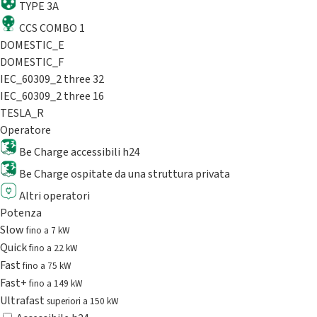
TYPE 3A
CCS COMBO 1
DOMESTIC_E
DOMESTIC_F
IEC_60309_2 three 32
IEC_60309_2 three 16
TESLA_R
Operatore
Be Charge accessibili h24
Be Charge ospitate da una struttura privata
Altri operatori
Potenza
Slow
fino a 7 kW
Quick
fino a 22 kW
Fast
fino a 75 kW
Fast+
fino a 149 kW
Ultrafast
superiori a 150 kW