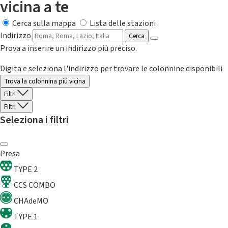
vicina a te
Cerca sulla mappa
Lista delle stazioni
Indirizzo
Cerca
Prova a inserire un indirizzo più preciso.
Digita e seleziona l'indirizzo per trovare le colonnine disponibili
Trova la colonnina piú vicina
Filtri
Filtri
Seleziona i filtri
Presa
TYPE 2
CCS COMBO
CHAdeMO
TYPE 1