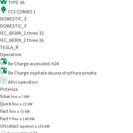
TYPE 3A
CCS COMBO 1
DOMESTIC_E
DOMESTIC_F
IEC_60309_2 three 32
IEC_60309_2 three 16
TESLA_R
Operatore
Be Charge accessibili h24
Be Charge ospitate da una struttura privata
Altri operatori
Potenza
Slow
fino a 7 kW
Quick
fino a 22 kW
Fast
fino a 75 kW
Fast+
fino a 149 kW
Ultrafast
superiori a 150 kW