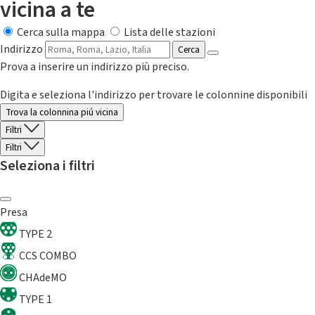
vicina a te
Cerca sulla mappa
Lista delle stazioni
Indirizzo
Cerca
Prova a inserire un indirizzo più preciso.
Digita e seleziona l'indirizzo per trovare le colonnine disponibili
Trova la colonnina piú vicina
Filtri
Filtri
Seleziona i filtri
Presa
TYPE 2
CCS COMBO
CHAdeMO
TYPE 1