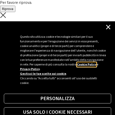
Per favore riprova.
Riprova
C'è un problema con il recupero dei
×
dati.
Questo sito utilizza cookie e tecnologie similari per il suo
funzionamento e per l’erogazione dei servizi in esso presenti,
Per favore riprova piú tardi
cookie analitici (propri e di terze parti) per comprendere e
migliorare l’esperienza di navigazione dell’utente, nonché cookie
Chiudi
di profilazione (propri e di terze parti) per inviarti pubblicità in linea
con le tue preferenze manifestate nell’ambito della navigazione
in rete. Per saperne di più consulta la nostra
Cookie Policy
e
Privacy Policy
.
Sei un’azienda o una PA?
Gestisci le tue scelte sui cookie
.
Cliccando su "Accetta tutti" acconsenti all’uso dei suddetti
cookie.
Trova la soluzione più giusta per te.
PERSONALIZZA
Richiedi una colonnina
USA SOLO I COOKIE NECESSARI