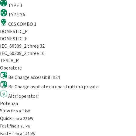
TYPE 1
TYPE 3A
CCS COMBO 1
DOMESTIC_E
DOMESTIC_F
IEC_60309_2 three 32
IEC_60309_2 three 16
TESLA_R
Operatore
Be Charge accessibili h24
Be Charge ospitate da una struttura privata
Altri operatori
Potenza
Slow
fino a 7 kW
Quick
fino a 22 kW
Fast
fino a 75 kW
Fast+
fino a 149 kW