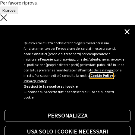
Per favore riprova.
Riprova
C'è un problema con il recupero dei
×
dati.
Questo sito utilizza cookie e tecnologie similari per il suo
funzionamento e per l’erogazione dei servizi in esso presenti,
Per favore riprova piú tardi
cookie analitici (propri e di terze parti) per comprendere e
migliorare l’esperienza di navigazione dell’utente, nonché cookie
Chiudi
di profilazione (propri e di terze parti) per inviarti pubblicità in linea
con le tue preferenze manifestate nell’ambito della navigazione
in rete. Per saperne di più consulta la nostra
Cookie Policy
e
Privacy Policy
.
Sei un’azienda o una PA?
Gestisci le tue scelte sui cookie
.
Cliccando su "Accetta tutti" acconsenti all’uso dei suddetti
cookie.
Trova la soluzione più giusta per te.
PERSONALIZZA
Richiedi una colonnina
USA SOLO I COOKIE NECESSARI