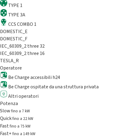
TYPE 1
TYPE 3A
CCS COMBO 1
DOMESTIC_E
DOMESTIC_F
IEC_60309_2 three 32
IEC_60309_2 three 16
TESLA_R
Operatore
Be Charge accessibili h24
Be Charge ospitate da una struttura privata
Altri operatori
Potenza
Slow
fino a 7 kW
Quick
fino a 22 kW
Fast
fino a 75 kW
Fast+
fino a 149 kW