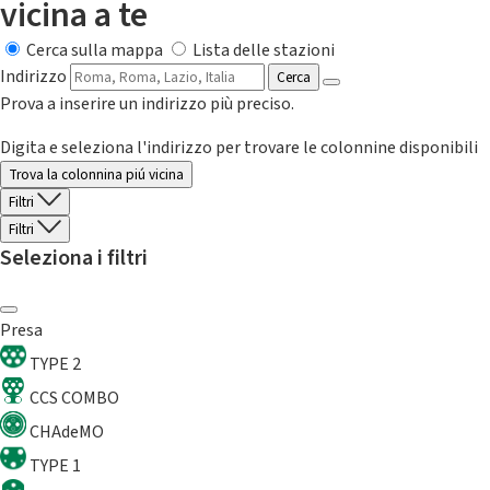
vicina a te
Cerca sulla mappa
Lista delle stazioni
Indirizzo
Cerca
Prova a inserire un indirizzo più preciso.
Digita e seleziona l'indirizzo per trovare le colonnine disponibili
Trova la colonnina piú vicina
Filtri
Filtri
Seleziona i filtri
Presa
TYPE 2
CCS COMBO
CHAdeMO
TYPE 1