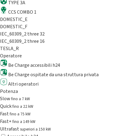
TYPE 3A
CCS COMBO 1
DOMESTIC_E
DOMESTIC_F
IEC_60309_2 three 32
IEC_60309_2 three 16
TESLA_R
Operatore
Be Charge accessibili h24
Be Charge ospitate da una struttura privata
Altri operatori
Potenza
Slow
fino a 7 kW
Quick
fino a 22 kW
Fast
fino a 75 kW
Fast+
fino a 149 kW
Ultrafast
superiori a 150 kW