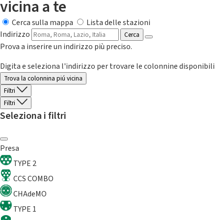
vicina a te
Cerca sulla mappa
Lista delle stazioni
Indirizzo
Cerca
Prova a inserire un indirizzo più preciso.
Digita e seleziona l'indirizzo per trovare le colonnine disponibili
Trova la colonnina piú vicina
Filtri
Filtri
Seleziona i filtri
Presa
TYPE 2
CCS COMBO
CHAdeMO
TYPE 1