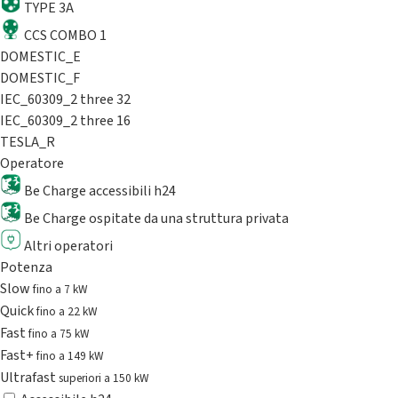
TYPE 3A
CCS COMBO 1
DOMESTIC_E
DOMESTIC_F
IEC_60309_2 three 32
IEC_60309_2 three 16
TESLA_R
Operatore
Be Charge accessibili h24
Be Charge ospitate da una struttura privata
Altri operatori
Potenza
Slow
fino a 7 kW
Quick
fino a 22 kW
Fast
fino a 75 kW
Fast+
fino a 149 kW
Ultrafast
superiori a 150 kW