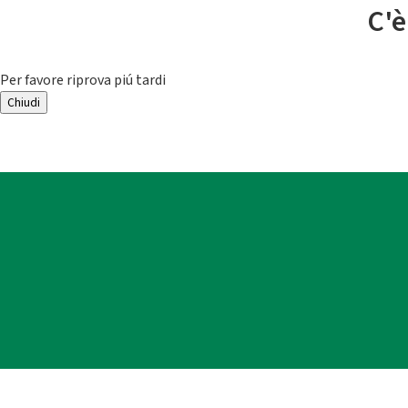
C'è
Per favore riprova piú tardi
Chiudi