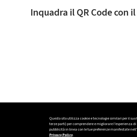
Inquadra il QR Code con i
Questo sito utilizza cookie e tecnologie similari per il suo
terze parti) per comprendere e migliorare l’esperienza di n
pubblicità in linea con le tue preferenze manifestate nell
Privacy Policy
.