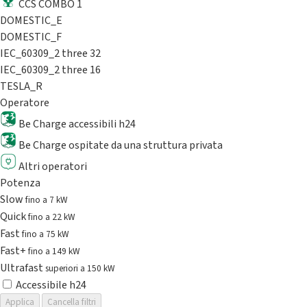
CCS COMBO 1
DOMESTIC_E
DOMESTIC_F
IEC_60309_2 three 32
IEC_60309_2 three 16
TESLA_R
Operatore
Be Charge accessibili h24
Be Charge ospitate da una struttura privata
Altri operatori
Potenza
Slow
fino a 7 kW
Quick
fino a 22 kW
Fast
fino a 75 kW
Fast+
fino a 149 kW
Ultrafast
superiori a 150 kW
Accessibile h24
Applica
Cancella filtri