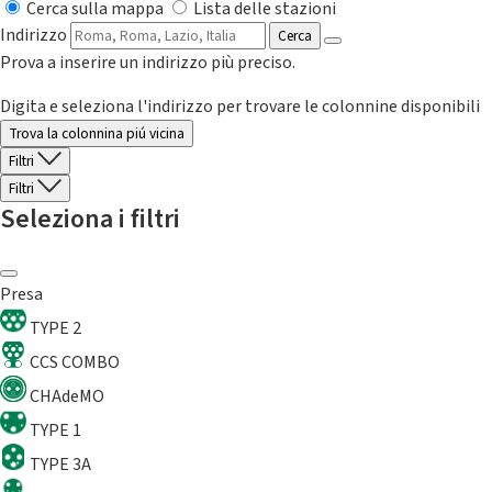
Cerca sulla mappa
Lista delle stazioni
Indirizzo
Cerca
Prova a inserire un indirizzo più preciso.
Digita e seleziona l'indirizzo per trovare le colonnine disponibili
Trova la colonnina piú vicina
Filtri
Filtri
Seleziona i filtri
Presa
TYPE 2
CCS COMBO
CHAdeMO
TYPE 1
TYPE 3A