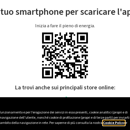
l tuo smartphone per scaricare l'
Inizia a fare il pieno di energia.
La trovi anche sui principali store online:
 funzionamento e per l’erogazione dei servizi in esso presenti, cookie analitici (propri e di
avigazione dell’utente, nonché cookie di profilazione (propri e di terze parti) per inviarti
’ambito della navigazione in rete. Per saperne di più consulta la nostra
Cookie Policy
e