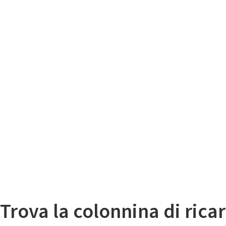
Il
Mappa colonnine di ricarica auto elettriche
Trova la colonnina di ricar