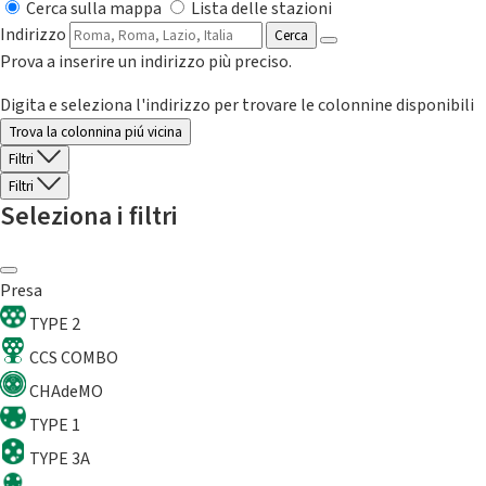
Cerca sulla mappa
Lista delle stazioni
Indirizzo
Cerca
Prova a inserire un indirizzo più preciso.
Digita e seleziona l'indirizzo per trovare le colonnine disponibili
Trova la colonnina piú vicina
Filtri
Filtri
Seleziona i filtri
Presa
TYPE 2
CCS COMBO
CHAdeMO
TYPE 1
TYPE 3A