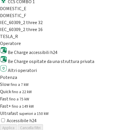
CCS COMBO 1
DOMESTIC_E
DOMESTIC_F
IEC_60309_2 three 32
IEC_60309_2 three 16
TESLA_R
Operatore
Be Charge accessibili h24
Be Charge ospitate da una struttura privata
Altri operatori
Potenza
Slow
fino a 7 kW
Quick
fino a 22 kW
Fast
fino a 75 kW
Fast+
fino a 149 kW
Ultrafast
superiori a 150 kW
Accessibile h24
Applica
Cancella filtri