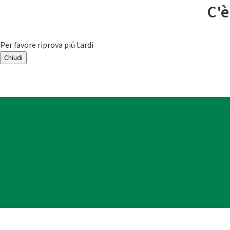
C'è
Per favore riprova piú tardi
Chiudi