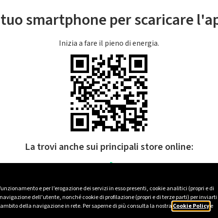
l tuo smartphone per scaricare l'
Inizia a fare il pieno di energia.
La trovi anche sui principali store online:
 funzionamento e per l’erogazione dei servizi in esso presenti, cookie analitici (propri e di
avigazione dell’utente, nonché cookie di profilazione (propri e di terze parti) per inviarti
’ambito della navigazione in rete. Per saperne di più consulta la nostra
Cookie Policy
e