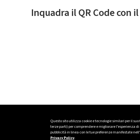
Inquadra il QR Code con i
Questo sito utilizza cookie e tecnologie similari per il suo
terze parti) per comprendere e migliorare l’esperienza di n
pubblicità in linea con le tue preferenze manifestate nell
Privacy Policy
.