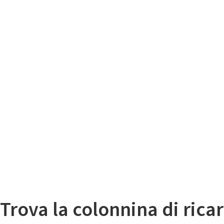
Il
Mappa colonnine di ricarica auto elettriche
Trova la colonnina di ricar