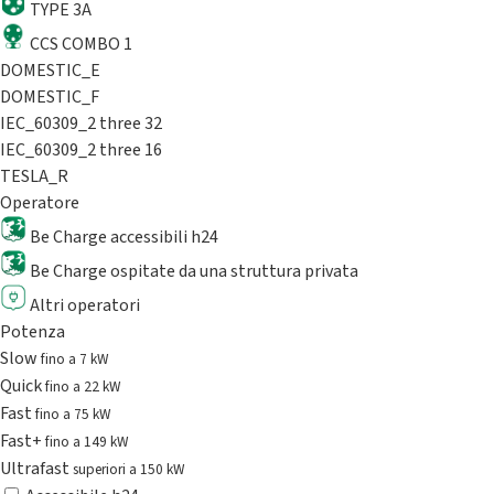
TYPE 3A
CCS COMBO 1
DOMESTIC_E
DOMESTIC_F
IEC_60309_2 three 32
IEC_60309_2 three 16
TESLA_R
Operatore
Be Charge accessibili h24
Be Charge ospitate da una struttura privata
Altri operatori
Potenza
Slow
fino a 7 kW
Quick
fino a 22 kW
Fast
fino a 75 kW
Fast+
fino a 149 kW
Ultrafast
superiori a 150 kW