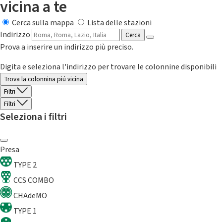
vicina a te
Cerca sulla mappa
Lista delle stazioni
Indirizzo
Cerca
Prova a inserire un indirizzo più preciso.
Digita e seleziona l'indirizzo per trovare le colonnine disponibili
Trova la colonnina piú vicina
Filtri
Filtri
Seleziona i filtri
Presa
TYPE 2
CCS COMBO
CHAdeMO
TYPE 1