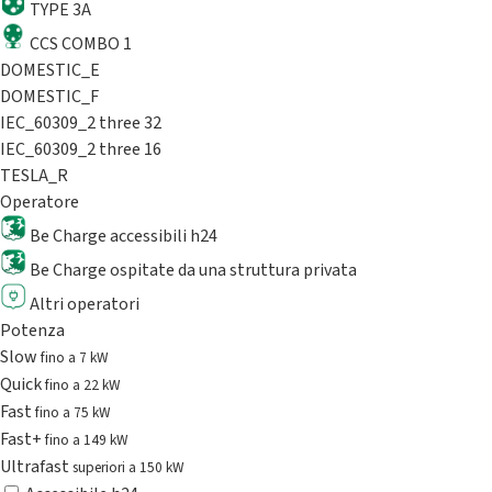
TYPE 3A
CCS COMBO 1
DOMESTIC_E
DOMESTIC_F
IEC_60309_2 three 32
IEC_60309_2 three 16
TESLA_R
Operatore
Be Charge accessibili h24
Be Charge ospitate da una struttura privata
Altri operatori
Potenza
Slow
fino a 7 kW
Quick
fino a 22 kW
Fast
fino a 75 kW
Fast+
fino a 149 kW
Ultrafast
superiori a 150 kW