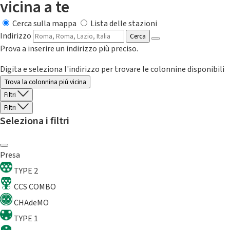
vicina a te
Cerca sulla mappa
Lista delle stazioni
Indirizzo
Cerca
Prova a inserire un indirizzo più preciso.
Digita e seleziona l'indirizzo per trovare le colonnine disponibili
Trova la colonnina piú vicina
Filtri
Filtri
Seleziona i filtri
Presa
TYPE 2
CCS COMBO
CHAdeMO
TYPE 1