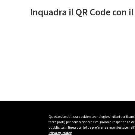
Inquadra il QR Code con i
Questo sito utilizza cookie e tecnologie similari per il suo
terze parti) per comprendere e migliorare l’esperienza di n
pubblicità in linea con le tue preferenze manifestate nell
Privacy Policy
.