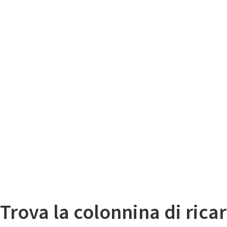
Il
Mappa colonnine di ricarica auto elettriche
Trova la colonnina di ricar