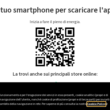
l tuo smartphone per scaricare l'
Inizia a fare il pieno di energia.
La trovi anche sui principali store online:
 funzionamento e per l’erogazione dei servizi in esso presenti, cookie analitici (propri e di
avigazione dell’utente, nonché cookie di profilazione (propri e di terze parti) per inviarti
’ambito della navigazione in rete. Per saperne di più consulta la nostra
Cookie Policy
e