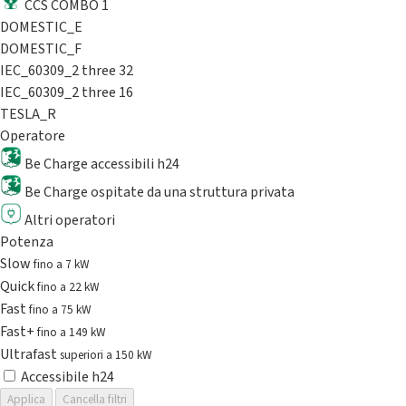
CCS COMBO 1
DOMESTIC_E
DOMESTIC_F
IEC_60309_2 three 32
IEC_60309_2 three 16
TESLA_R
Operatore
Be Charge accessibili h24
Be Charge ospitate da una struttura privata
Altri operatori
Potenza
Slow
fino a 7 kW
Quick
fino a 22 kW
Fast
fino a 75 kW
Fast+
fino a 149 kW
Ultrafast
superiori a 150 kW
Accessibile h24
Applica
Cancella filtri