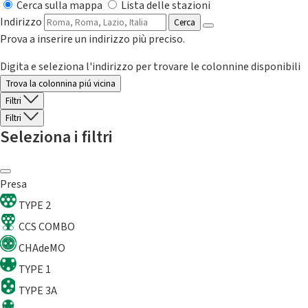
Cerca sulla mappa
Lista delle stazioni
Indirizzo
Cerca
Prova a inserire un indirizzo più preciso.
Digita e seleziona l'indirizzo per trovare le colonnine disponibili
Trova la colonnina piú vicina
Filtri
Filtri
Seleziona i filtri
Presa
TYPE 2
CCS COMBO
CHAdeMO
TYPE 1
TYPE 3A