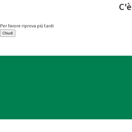
C'è
Per favore riprova piú tardi
Chiudi