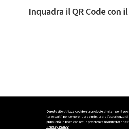
Inquadra il QR Code con i
Questo sito utilizza cookie e tecnologie similari per il suo
terze parti) per comprendere e migliorare l’esperienza di n
pubblicità in linea con le tue preferenze manifestate nell
Privacy Policy
.