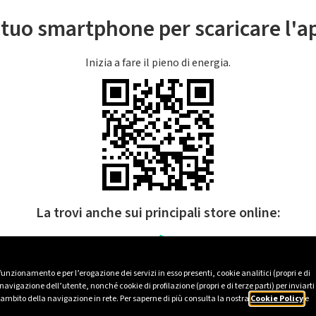
l tuo smartphone per scaricare l'
Inizia a fare il pieno di energia.
La trovi anche sui principali store online:
 funzionamento e per l’erogazione dei servizi in esso presenti, cookie analitici (propri e di
avigazione dell’utente, nonché cookie di profilazione (propri e di terze parti) per inviarti
’ambito della navigazione in rete. Per saperne di più consulta la nostra
Cookie Policy
e