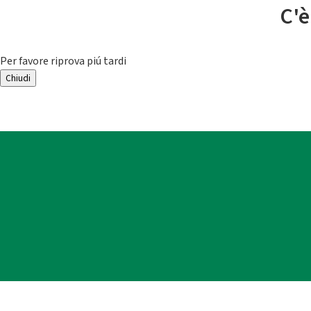
C'è
Per favore riprova piú tardi
Chiudi