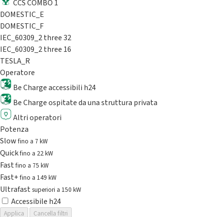
CCS COMBO 1
DOMESTIC_E
DOMESTIC_F
IEC_60309_2 three 32
IEC_60309_2 three 16
TESLA_R
Operatore
Be Charge accessibili h24
Be Charge ospitate da una struttura privata
Altri operatori
Potenza
Slow
fino a 7 kW
Quick
fino a 22 kW
Fast
fino a 75 kW
Fast+
fino a 149 kW
Ultrafast
superiori a 150 kW
Accessibile h24
Applica
Cancella filtri