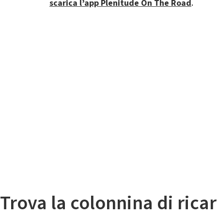
scarica l’app Plenitude On The Road
.
Il
Mappa colonnine di ricarica auto elettriche
Trova la colonnina di ricar