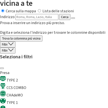
vicina a te
Cerca sulla mappa
Lista delle stazioni
Indirizzo
Cerca
Prova a inserire un indirizzo più preciso.
Digita e seleziona l'indirizzo per trovare le colonnine disponibili
Trova la colonnina piú vicina
Filtri
Filtri
Seleziona i filtri
Presa
TYPE 2
CCS COMBO
CHAdeMO
TYPE 1