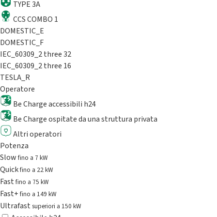
TYPE 3A
CCS COMBO 1
DOMESTIC_E
DOMESTIC_F
IEC_60309_2 three 32
IEC_60309_2 three 16
TESLA_R
Operatore
Be Charge accessibili h24
Be Charge ospitate da una struttura privata
Altri operatori
Potenza
Slow
fino a 7 kW
Quick
fino a 22 kW
Fast
fino a 75 kW
Fast+
fino a 149 kW
Ultrafast
superiori a 150 kW