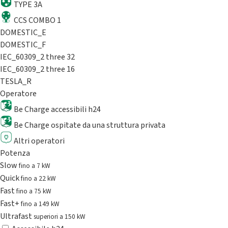
TYPE 3A
CCS COMBO 1
DOMESTIC_E
DOMESTIC_F
IEC_60309_2 three 32
IEC_60309_2 three 16
TESLA_R
Operatore
Be Charge accessibili h24
Be Charge ospitate da una struttura privata
Altri operatori
Potenza
Slow
fino a 7 kW
Quick
fino a 22 kW
Fast
fino a 75 kW
Fast+
fino a 149 kW
Ultrafast
superiori a 150 kW