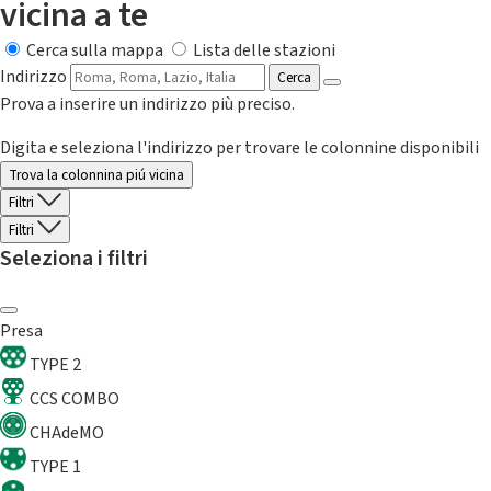
vicina a te
Cerca sulla mappa
Lista delle stazioni
Indirizzo
Cerca
Prova a inserire un indirizzo più preciso.
Digita e seleziona l'indirizzo per trovare le colonnine disponibili
Trova la colonnina piú vicina
Filtri
Filtri
Seleziona i filtri
Presa
TYPE 2
CCS COMBO
CHAdeMO
TYPE 1