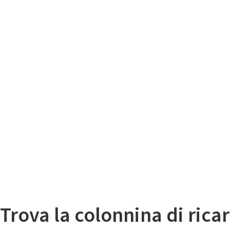
Il
Mappa colonnine di ricarica auto elettriche
Trova la colonnina di ricar