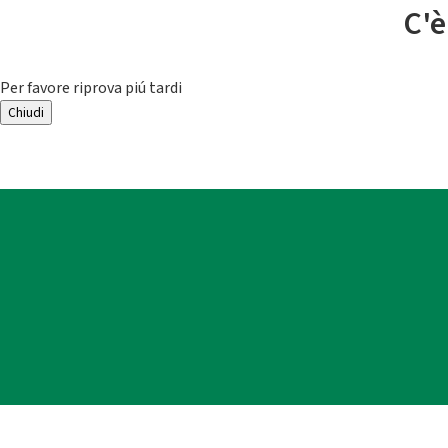
C'è
Per favore riprova piú tardi
Chiudi