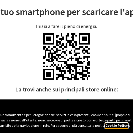
l tuo smartphone per scaricare l'
Inizia a fare il pieno di energia.
La trovi anche sui principali store online:
 funzionamento e per l’erogazione dei servizi in esso presenti, cookie analitici (propri e di
avigazione dell’utente, nonché cookie di profilazione (propri e di terze parti) per inviarti
’ambito della navigazione in rete. Per saperne di più consulta la nostra
Cookie Policy
e