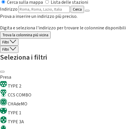
Cerca sulla mappa
Lista delle stazioni
Indirizzo
Cerca
Prova a inserire un indirizzo più preciso.
Digita e seleziona l'indirizzo per trovare le colonnine disponibili
Trova la colonnina piú vicina
Filtri
Filtri
Seleziona i filtri
Presa
TYPE 2
CCS COMBO
CHAdeMO
TYPE 1
TYPE 3A