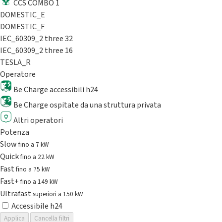
CCS COMBO 1
DOMESTIC_E
DOMESTIC_F
IEC_60309_2 three 32
IEC_60309_2 three 16
TESLA_R
Operatore
Be Charge accessibili h24
Be Charge ospitate da una struttura privata
Altri operatori
Potenza
Slow
fino a 7 kW
Quick
fino a 22 kW
Fast
fino a 75 kW
Fast+
fino a 149 kW
Ultrafast
superiori a 150 kW
Accessibile h24
Applica
Cancella filtri