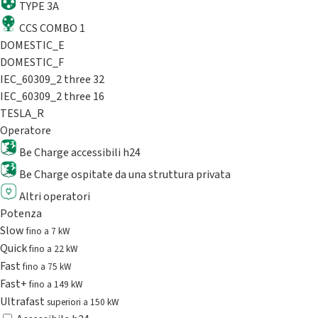
TYPE 3A
CCS COMBO 1
DOMESTIC_E
DOMESTIC_F
IEC_60309_2 three 32
IEC_60309_2 three 16
TESLA_R
Operatore
Be Charge accessibili h24
Be Charge ospitate da una struttura privata
Altri operatori
Potenza
Slow
fino a 7 kW
Quick
fino a 22 kW
Fast
fino a 75 kW
Fast+
fino a 149 kW
Ultrafast
superiori a 150 kW