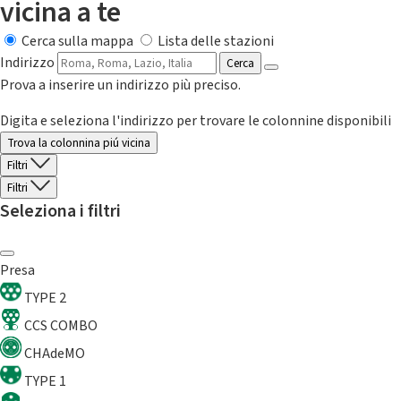
vicina a te
Cerca sulla mappa
Lista delle stazioni
Indirizzo
Cerca
Prova a inserire un indirizzo più preciso.
Digita e seleziona l'indirizzo per trovare le colonnine disponibili
Trova la colonnina piú vicina
Filtri
Filtri
Seleziona i filtri
Presa
TYPE 2
CCS COMBO
CHAdeMO
TYPE 1