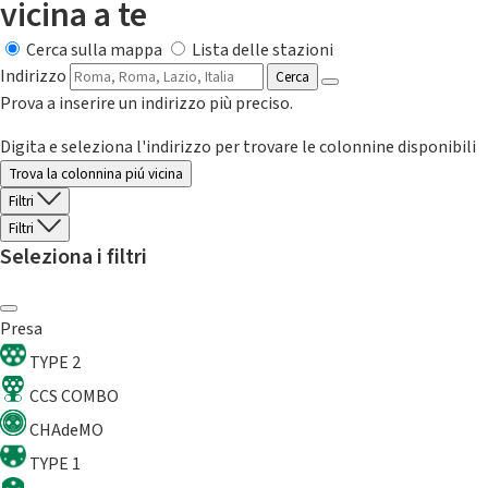
vicina a te
Cerca sulla mappa
Lista delle stazioni
Indirizzo
Cerca
Prova a inserire un indirizzo più preciso.
Digita e seleziona l'indirizzo per trovare le colonnine disponibili
Trova la colonnina piú vicina
Filtri
Filtri
Seleziona i filtri
Presa
TYPE 2
CCS COMBO
CHAdeMO
TYPE 1