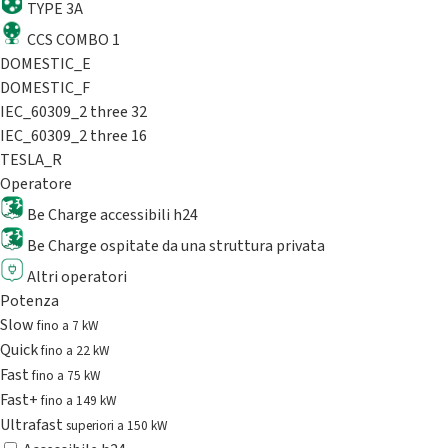
TYPE 3A
CCS COMBO 1
DOMESTIC_E
DOMESTIC_F
IEC_60309_2 three 32
IEC_60309_2 three 16
TESLA_R
Operatore
Be Charge accessibili h24
Be Charge ospitate da una struttura privata
Altri operatori
Potenza
Slow
fino a 7 kW
Quick
fino a 22 kW
Fast
fino a 75 kW
Fast+
fino a 149 kW
Ultrafast
superiori a 150 kW