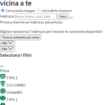
vicina a te
Cerca sulla mappa
Lista delle stazioni
Indirizzo
Cerca
Prova a inserire un indirizzo più preciso.
Digita e seleziona l'indirizzo per trovare le colonnine disponibili
Trova la colonnina piú vicina
Filtri
Filtri
Seleziona i filtri
Presa
TYPE 2
CCS COMBO
CHAdeMO
TYPE 1