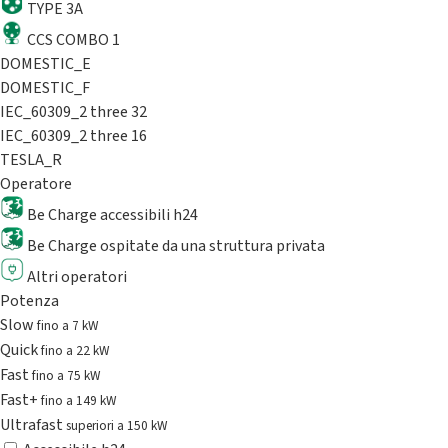
TYPE 3A
CCS COMBO 1
DOMESTIC_E
DOMESTIC_F
IEC_60309_2 three 32
IEC_60309_2 three 16
TESLA_R
Operatore
Be Charge accessibili h24
Be Charge ospitate da una struttura privata
Altri operatori
Potenza
Slow
fino a 7 kW
Quick
fino a 22 kW
Fast
fino a 75 kW
Fast+
fino a 149 kW
Ultrafast
superiori a 150 kW