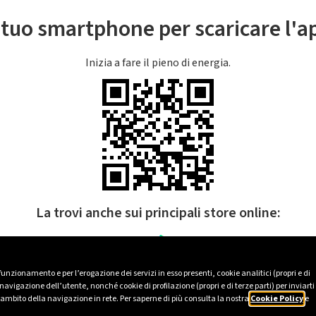
l tuo smartphone per scaricare l'
Inizia a fare il pieno di energia.
La trovi anche sui principali store online:
 funzionamento e per l’erogazione dei servizi in esso presenti, cookie analitici (propri e di
avigazione dell’utente, nonché cookie di profilazione (propri e di terze parti) per inviarti
’ambito della navigazione in rete. Per saperne di più consulta la nostra
Cookie Policy
e