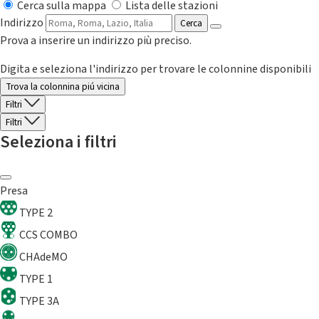
Cerca sulla mappa
Lista delle stazioni
Indirizzo
Cerca
Prova a inserire un indirizzo più preciso.
Digita e seleziona l'indirizzo per trovare le colonnine disponibili
Trova la colonnina piú vicina
Filtri
Filtri
Seleziona i filtri
Presa
TYPE 2
CCS COMBO
CHAdeMO
TYPE 1
TYPE 3A