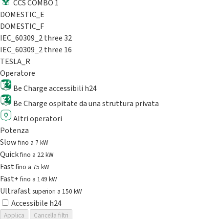
CCS COMBO 1
DOMESTIC_E
DOMESTIC_F
IEC_60309_2 three 32
IEC_60309_2 three 16
TESLA_R
Operatore
Be Charge accessibili h24
Be Charge ospitate da una struttura privata
Altri operatori
Potenza
Slow
fino a 7 kW
Quick
fino a 22 kW
Fast
fino a 75 kW
Fast+
fino a 149 kW
Ultrafast
superiori a 150 kW
Accessibile h24
Applica
Cancella filtri