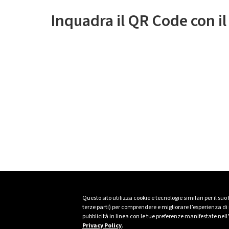
Inquadra il QR Code con i
Questo sito utilizza cookie e tecnologie similari per il suo
terze parti) per comprendere e migliorare l’esperienza di n
pubblicità in linea con le tue preferenze manifestate nell
Privacy Policy
.