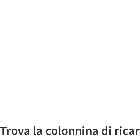
Il
Mappa colonnine di ricarica auto elettriche
Trova la colonnina di ricar