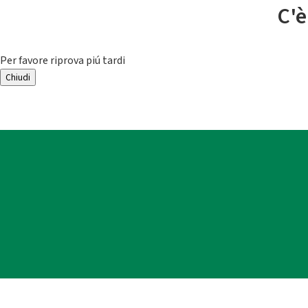
C'è
Per favore riprova piú tardi
Chiudi