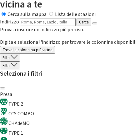
vicina a te
Cerca sulla mappa
Lista delle stazioni
Indirizzo
Cerca
Prova a inserire un indirizzo più preciso.
Digita e seleziona l'indirizzo per trovare le colonnine disponibili
Trova la colonnina piú vicina
Filtri
Filtri
Seleziona i filtri
Presa
TYPE 2
CCS COMBO
CHAdeMO
TYPE 1