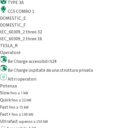
TYPE 3A
CCS COMBO 1
DOMESTIC_E
DOMESTIC_F
IEC_60309_2 three 32
IEC_60309_2 three 16
TESLA_R
Operatore
Be Charge accessibili h24
Be Charge ospitate da una struttura privata
Altri operatori
Potenza
Slow
fino a 7 kW
Quick
fino a 22 kW
Fast
fino a 75 kW
Fast+
fino a 149 kW
Ultrafast
superiori a 150 kW