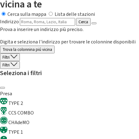
vicina a te
Cerca sulla mappa
Lista delle stazioni
Indirizzo
Cerca
Prova a inserire un indirizzo più preciso.
Digita e seleziona l'indirizzo per trovare le colonnine disponibili
Trova la colonnina piú vicina
Filtri
Filtri
Seleziona i filtri
Presa
TYPE 2
CCS COMBO
CHAdeMO
TYPE 1