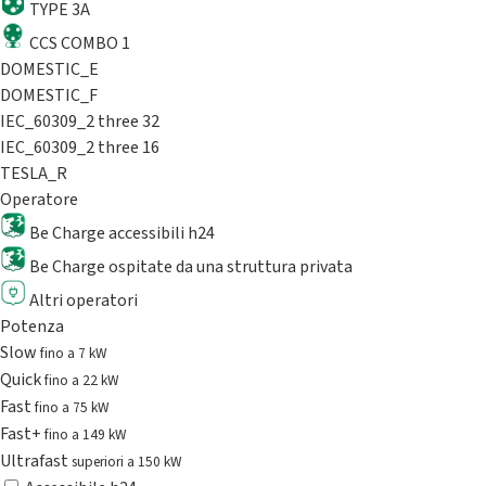
TYPE 3A
CCS COMBO 1
DOMESTIC_E
DOMESTIC_F
IEC_60309_2 three 32
IEC_60309_2 three 16
TESLA_R
Operatore
Be Charge accessibili h24
Be Charge ospitate da una struttura privata
Altri operatori
Potenza
Slow
fino a 7 kW
Quick
fino a 22 kW
Fast
fino a 75 kW
Fast+
fino a 149 kW
Ultrafast
superiori a 150 kW