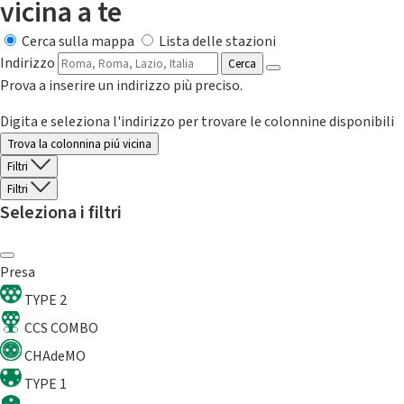
vicina a te
Cerca sulla mappa
Lista delle stazioni
Indirizzo
Cerca
Prova a inserire un indirizzo più preciso.
Digita e seleziona l'indirizzo per trovare le colonnine disponibili
Trova la colonnina piú vicina
Filtri
Filtri
Seleziona i filtri
Presa
TYPE 2
CCS COMBO
CHAdeMO
TYPE 1