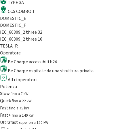
TYPE 3A
CCS COMBO 1
DOMESTIC_E
DOMESTIC_F
IEC_60309_2 three 32
IEC_60309_2 three 16
TESLA_R
Operatore
Be Charge accessibili h24
Be Charge ospitate da una struttura privata
Altri operatori
Potenza
Slow
fino a 7 kW
Quick
fino a 22 kW
Fast
fino a 75 kW
Fast+
fino a 149 kW
Ultrafast
superiori a 150 kW