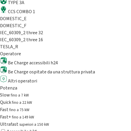
TYPE 3A
CCS COMBO 1
DOMESTIC_E
DOMESTIC_F
IEC_60309_2 three 32
IEC_60309_2 three 16
TESLA_R
Operatore
Be Charge accessibili h24
Be Charge ospitate da una struttura privata
Altri operatori
Potenza
Slow
fino a 7 kW
Quick
fino a 22 kW
Fast
fino a 75 kW
Fast+
fino a 149 kW
Ultrafast
superiori a 150 kW