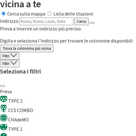
vicina a te
Cerca sulla mappa
Lista delle stazioni
Indirizzo
Cerca
Prova a inserire un indirizzo più preciso.
Digita e seleziona l'indirizzo per trovare le colonnine disponibili
Trova la colonnina piú vicina
Filtri
Filtri
Seleziona i filtri
Presa
TYPE 2
CCS COMBO
CHAdeMO
TYPE 1