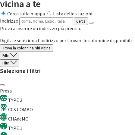
vicina a te
Cerca sulla mappa
Lista delle stazioni
Indirizzo
Cerca
Prova a inserire un indirizzo più preciso.
Digita e seleziona l'indirizzo per trovare le colonnine disponibili
Trova la colonnina piú vicina
Filtri
Filtri
Seleziona i filtri
Presa
TYPE 2
CCS COMBO
CHAdeMO
TYPE 1