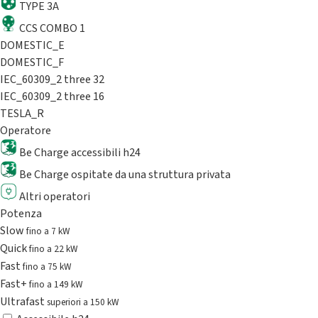
TYPE 3A
CCS COMBO 1
DOMESTIC_E
DOMESTIC_F
IEC_60309_2 three 32
IEC_60309_2 three 16
TESLA_R
Operatore
Be Charge accessibili h24
Be Charge ospitate da una struttura privata
Altri operatori
Potenza
Slow
fino a 7 kW
Quick
fino a 22 kW
Fast
fino a 75 kW
Fast+
fino a 149 kW
Ultrafast
superiori a 150 kW